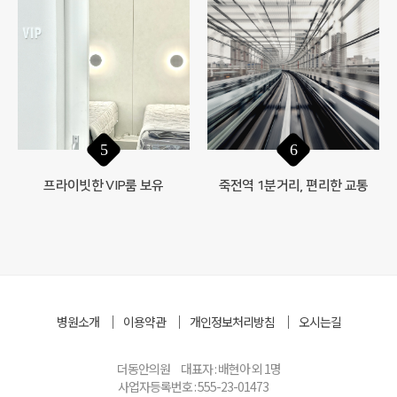
6
5
죽전역 1분거리, 편리한 교통
프라이빗한 VIP룸 보유
병원소개
이용약관
개인정보처리방침
오시는길
더동안의원
대표자 : 배현아 외 1명
사업자등록번호 : 555-23-01473