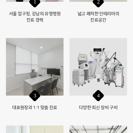
1
2
서울 압구정, 강남의 유명병원
넓고 쾌적한 인테리어의
진료 경력
진료공간
3
4
대표원장과 1:1 맞춤 진료
다양한 최신 장비 구비