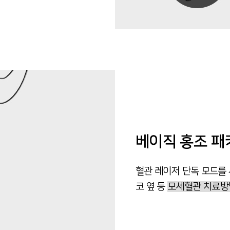
베이직 홍조 패
혈관 레이저 단독 모드를
코 옆 등
모세혈관 치료방