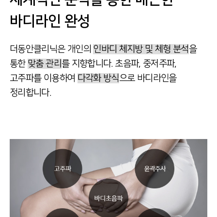
바디라인 완성
더동안클리닉은 개인의
인바디 체지방 및 체형 분석
을
통한
맞춤 관리
를 지향합니다.
초음파, 중저주파,
고주파를 이용하여
다각화 방식
으로
바디라인을
정리합니다.