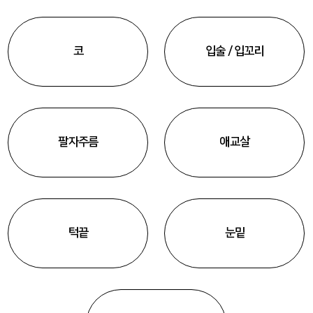
코
입술 / 입꼬리
팔자주름
애교살
턱끝
눈밑